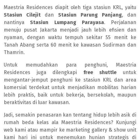
Maestria Residences diapit oleh tiga stasiun KRL, yaitu
Stasiun Cilejit
dan
Stasiun Parung Panjang
, dan
nantinya
Stasiun Lumpang Parayasa
. Perjalanan
menuju pusat Jakarta menjadi jauh lebih efisien dan
nyaman, dengan waktu tempuh sekitar 55 menit ke
Tanah Abang serta 60 menit ke kawasan Sudirman dan
Thamrin.
Untuk memudahkan para penghuni, Maestria
Residences juga dilengkapi
free shuttle
untuk
mengantar-jemput penghuni ke stasiun KRL dan area
komersial terdekat untuk menjadikan mobilitas harian
lebih praktis, baik untuk bekerja, bersekolah, maupun
beraktivitas di luar kawasan.
Jadi, semakin penasaran kan tentang hidup lebih asik di
rumah beda kelas ala Maestria Residences? Kunjungi
web kami atau mampir ke marketing gallery & show unit
kami hari ini untuk menemukan hunian strategis di