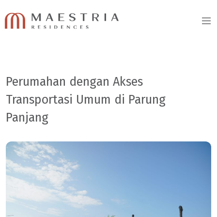
Perumahan dengan Akses
Transportasi Umum di Parung
Panjang