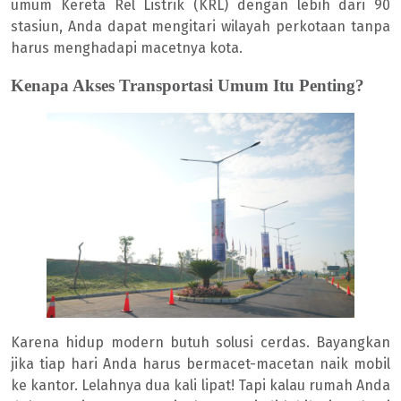
umum Kereta Rel Listrik (KRL) dengan lebih dari 90
stasiun, Anda dapat mengitari wilayah perkotaan tanpa
harus menghadapi macetnya kota.
Kenapa Akses Transportasi Umum Itu Penting?
Karena hidup modern butuh solusi cerdas. Bayangkan
jika tiap hari Anda harus bermacet-macetan naik mobil
ke kantor. Lelahnya dua kali lipat! Tapi kalau rumah Anda